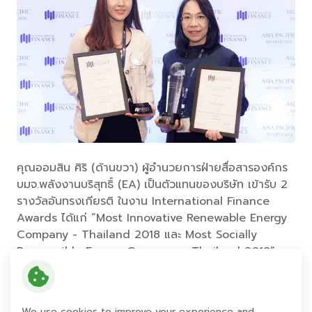
คุณออมสิน ศิริ (ด้านขวา) ผู้อำนวยการฝ่ายสื่อสารองค์กร
บมจ.พลังงานบริสุทธิ์ (EA) เป็นตัวแทนของบริษัท เข้ารับ 2
รางวัลอันทรงเกียรติ ในงาน International Finance
Awards ได้แก่ “Most Innovative Renewable Energy
Company - Thailand 2018 และ Most Socially
Responsible Energy Company - Thailand 2018”
ประเภทกลุ่มอุตสาหกรรมสาธารณูปโภค และพลังงาน
ทดแทน จัดโดย International Finance ซึ่งเป็นนิตยสารที่
นำเสนอข้อมูลบทวิเคราะห์ เจาะลึกเกี่ยวกับตลาดการเงินทั่ว
We use cookies to improve your experience and