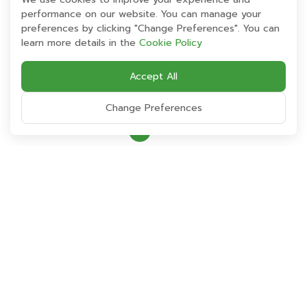
โลกให้แก่ผู้บริหารชั้นนำของโลก จากประเทศอังกฤษ ซึ่งงาน
performance on our website. You can manage your
ดังกล่าวจัดขึ้น ณ โรงแรม แกรนด์ ไฮแอท เอราวัณ
preferences by clicking "Change Preferences". You can
กรุงเทพ เมื่อเร็วๆ นี้
learn more details in the
Cookie Policy
Share:
Accept All
Change Preferences
Back
Energy Absolute
Public Company Limited
No. 89, AIA Captial Center Building, 16th Floor