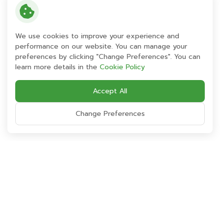
บริษัทเดียวในตลาดหลักทรัพย์ เอ็ม เอ ไอ ที่ได้รับรางวัล
และได้รับเป็นปีที่ 3 ติดต่อกัน โครงการดังกล่าวจัดขึ้นโดย
หนังสือพิมพ์ข่าวหุ้นธุรกิจร่วมกับตลาดหลักทรัพย์แห่ง
We use cookies to improve your experience and
ประเทศไทย ตลาดหลักทรัพย์ เอ็ม เอ ไอ มหาวิทยาลัย
performance on our website. You can manage your
หอการค้า และบริษัท แอสเซทโปรแมเนจเม้นท์ จำกัด โดยมี
preferences by clicking "Change Preferences". You can
หลักเกณฑ์ว่า บริษัทที่ได้รับการโหวตเป็นหุ้นขวัญใจมหาชน
learn more details in the
Cookie Policy
ต้องไม่เคยมีประวัติโดนลงโทษจาก กลต.ด้วย
Accept All
Share:
Change Preferences
Back