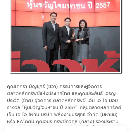
คุณเกศรา มัญชุศรี (ขวา) กรรมการและผู้จัดการ
ตลาดหลักทรัพย์แห่งประเทศไทย และคุณประพันธ์ เจริญ
ประวัติ (ซ้าย) ผู้จัดการ ตลาดหลักทรัพย์ เอ็ม เอ ไอ มอบ
รางวัล “หุ้นขวัญใจมหาชน ปี 2557” กลุ่มตลาดหลักทรัพย์
เอ็ม เอ ไอ ให้กับ บริษัท พลังงานบริสุทธิ์ จำกัด (มหาชน)
หรือ EAโดยมี คุณอมร ทรัพย์ทวีกุล (กลาง) รองประธาน
เจ้าหน้าที่บริหาร เป็นตัวแทนรับรางวัลในครั้งนี้ ซึ่ง EA เป็น