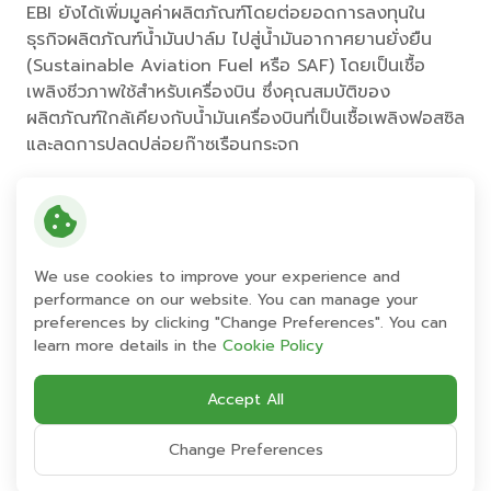
EBI ยังได้เพิ่มมูลค่าผลิตภัณฑ์โดยต่อยอดการลงทุนใน
ธุรกิจผลิตภัณฑ์น้ำมันปาล์ม ไปสู่น้ำมันอากาศยานยั่งยืน
(Sustainable Aviation Fuel หรือ SAF) โดยเป็นเชื้อ
เพลิงชีวภาพใช้สำหรับเครื่องบิน ซึ่งคุณสมบัติของ
ผลิตภัณฑ์ใกล้เคียงกับน้ำมันเครื่องบินที่เป็นเชื้อเพลิงฟอสซิล
และลดการปลดปล่อยก๊าซเรือนกระจก
ปัจจุบัน EA Bio PCM มีการถูกนำไปใช้ในหลายกลุ่มธุรกิจ
โดยเฉพาะกลุ่มสินค้าและบริการทั้งด้านสุขภาพ วัสดุประหยัด
พลังงาน รวมทั้งกลุ่มผู้บริโภคที่มีความใส่ใจต่อสิ่งแวดล้อม
เช่น อาคารและการก่อสร้าง, เสื้อผ้า, บรรจุภัณฑ์, เป็นต้น
We use cookies to improve your experience and
โดยได้ส่งออกไปยังประเทศญี่ปุ่น เกาหลีใต้ และจีนเป็นหลัก
performance on our website. You can manage your
พร้อมขยายตลาดไปยังกลุ่มประเทศในสหภาพยุโรป และ
preferences by clicking "Change Preferences". You can
อเมริกา เพื่อใช้เป็นส่วนสำคัญในการเพิ่มประสิทธิภาพการ
learn more details in the
Cookie Policy
ควบคุมอุณหภูมิของวัสดุ และลดการใช้พลังงานไฟฟ้า เพิ่ม
มูลค่าการส่งออกสินค้าทำให้เกษตรกรปาล์มและแรงงานใน
Accept All
พื้นที่ให้มีรายได้ดีขึ้น สร้างเม็ดเงินหมุนเวียนสู่การพัฒนา
ชุมชนในทุกมิติ สนับสนุนตามนโยบายภาครัฐสู่ Bio Hub
Change Preferences
ของอาเซียน