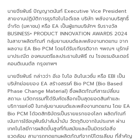
นายจีรพันธ์ ปัญญาตนันท์ Executive Vice President
สายงานปฏิบัติการธุรกิจไบโอดีเซล บริษัท พลังงานบริสุทธิ์
จำกัด (มหาชน) หรือ EA เป็นผู้แทนบริษัทฯ รับรางวัล
BUSINESS+ PRODUCT INNOVATION AWARDS 2024
ในสาขาผลิตภัณฑ์ กลุ่มยานยนต์และพลังงานทดแทน จาก
ผลงาน EA Bio PCM โดยได้รับเกียรติจาก ฯพณฯ นุรักษ์
มาประณีต องคมนตรีและประธานในพิธี ณ โรงแรมอินเตอร์
คอนติเนนตัล กรุงเทพฯ
นายจีรพันธ์ กล่าวว่า อีเอ ไบโอ อินโนเวชั่น หรือ EBI เป็น
บริษัทย่อยของ EA สร้างสรรค์ Bio PCM (Bio Based
Phase Change Material) ซึ่งผลิตภัณฑ์สารเปลี่ยน
สถานะ นวัตกรรมที่ได้รับคัดเลือกเป็นสุดยอดสินค้าและ
บริการแห่งปี ในกลุ่มยานยนต์และพลังงานทดแทน โดย EA
Bio PCM ได้จดสิทธิบัตรเป็นรายแรกของโลก ผลิตภัณฑ์
เน้นการใช้อนุพันธ์ปาล์มน้ำมัน วัตถุดิบจากในประเทศ ผ่าน
เทคโนโลยีการผลิตขั้นสูงที่ทันสมัยและเป็นมิตรต่อสิ่ง
แวดล้อม สามารถทดแทนผลิตภัณฑ์จากปิโตรเลียม ที่สำคัญ