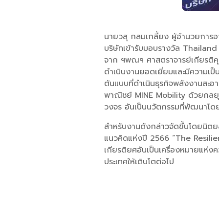
นายวสุ กลมเกลี้ยง ผู้อำนวยการอา
บริษัทเข้ารับมอบรางวัล Thai
จาก ฯพณฯ ศาสตราจารย์เกียรติคุ
ดำเนินงานยอดเยี่ยมและมีความเป็น
ต้นแบบที่ดำเนินธุรกิจพลังงานสะอา
พาณิชย์ MINE Mobility ด้วยกลยุ
วงจร อันเป็นนวัตกรรมที่พัฒนาโดย
สำหรับงานดังกล่าวจัดขึ้นโดยนิต
แนวคิดแห่งปี 2566 “The Resilie
เกียรติยศอันเป็นเครื่องหมายแห่งคว
ประเทศให้เติบโตต่อไป