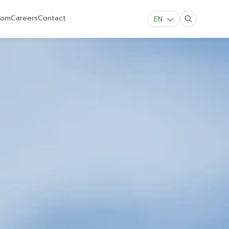
oom
Careers
Contact
EN