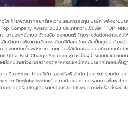
วุโส ฝ่ายพัฒนากลยุทธ์และวางแผนการลงทุน บริษัท พลังงานบริสุทธ
land Top Company Award 2023 ประเภทความเป็นเลิศ “TOP 
ณ นายแพทย์เกษม วัฒนชัย องคมนตรี โดยรางวัลดังกล่าวมอบให้กั
เลิศด้านการพัฒนานวัตกรรมโดยฝีมือคนไทย อันเป็นคุณประโยชน์ต่อ
ด สู่ระบบกักเก็บพลังงาน แบตเตอรรี่ลิเทียมไอออน อมิตา เทคโนโลย
ทธ์ Ultra-Fast Charge Solution สู่การเป็นผู้นำระบบนิเวศยานย
ฝีมือคนไทยที่จะช่วยสร้างอุตสาหกรรมใหม่ให้กับประเทศไทยบนพื้นฐ
ยสาร Business+ โดยบริษัท เออาร์ไอพี จำกัด (มหาชน) ร่วมกับ ม
nce to Deglobalization” ความยืดหยุ่นต่อการลดการพึ่งพาโลกาภ
ามภาคภูมิใจ เชิดชูเกียรติให้กับบริษัทที่ประสบความสำเร็จ ซึ่งจะนำ