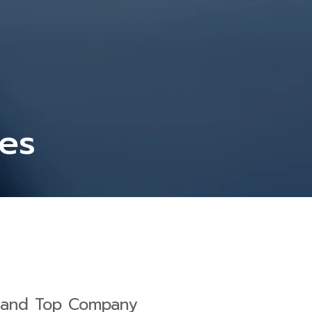
ies
land Top Company