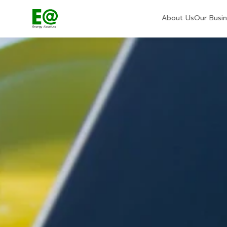
About Us
Our Busi