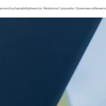
nesses
Sustainability
Investor Relations
Corporate Governance
Newsr