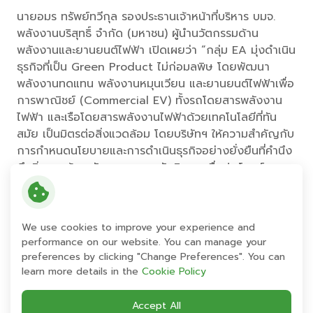
นายอมร ทรัพย์ทวีกุล รองประธานเจ้าหน้าที่บริหาร บมจ.
พลังงานบริสุทธิ์ จำกัด (มหาชน) ผู้นำนวัตกรรมด้าน
พลังงานและยานยนต์ไฟฟ้า เปิดเผยว่า “กลุ่ม EA มุ่งดำเนิน
ธุรกิจที่เป็น Green Product ไม่ก่อมลพิษ โดยพัฒนา
พลังงานทดแทน พลังงานหมุนเวียน และยานยนต์ไฟฟ้าเพื่อ
การพาณิชย์ (Commercial EV) ทั้งรถโดยสารพลังงาน
ไฟฟ้า และเรือโดยสารพลังงานไฟฟ้าด้วยเทคโนโลยีที่ทัน
สมัย เป็นมิตรต่อสิ่งแวดล้อม โดยบริษัทฯ ให้ความสำคัญกับ
การกำหนดนโยบายและการดำเนินธุรกิจอย่างยั่งยืนที่คำนึง
ถึงสิ่งแวดล้อม สังคม และบรรษัทภิบาล เพื่อประโยชน์สูงสุด
ต่อผู้ใช้ ผู้ถือหุ้น ผู้ร่วมค้า และพนักงานอย่างเป็นธรรม”
นายสมโภชน์ อาหุนัย ประธานเจ้าหน้าที่บริหาร บมจ.
We use cookies to improve your experience and
พลังงานบริสุทธิ์ (EA) ผู้นำนวัตกรรมด้านพลังงานหมุนเวียน
performance on our website. You can manage your
พลังงานไฟฟ้า และยานยนต์ไฟฟ้า เปิดเผยว่า “EA รู้สึก
preferences by clicking "Change Preferences". You can
ยินดีเป็นอย่างยิ่งที่เรือโดยสารไฟฟ้า MINE SMART FERRY
learn more details in the
Cookie Policy
ยานยนต์ไฟฟ้าเพื่อการพาณิชย์ (Commercial EV) ซึ่ง
ออกแบบและผลิตโดยฝีมือคนไทย 100% ที่บริษัทมุ่งมั่น
Accept All
พัฒนาเพื่อลดมลพิษทางน้ำ ทางอากาศ และทางเสียง