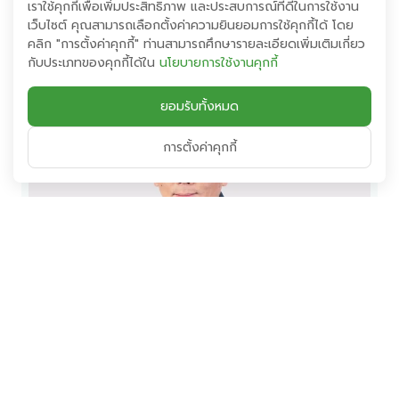
เราใช้คุกกี้เพื่อเพิ่มประสิทธิภาพ และประสบการณ์ที่ดีในการใช้งาน
ใหม่ให้กลุ่ม EA ปลดล็อคทางการเงิน! แก้ปัญหา
เว็บไซต์ คุณสามารถเลือกตั้งค่าความยินยอมการใช้คุกกี้ได้ โดย
Liquidity กว่า 8,000 ลบ. มั่นใจธุรกิจเดินหน้า
คลิก "การตั้งค่าคุกกี้" ท่านสามารถศึกษารายละเอียดเพิ่มเติมเกี่ยว
ต่อได้
กับประเภทของคุกกี้ได้ใน
นโยบายการใช้งานคุกกี้
ยอมรับทั้งหมด
อ่านเพิ่มเติม
การตั้งค่าคุกกี้
09 สิงหาคม 2567
ผ่านฉลุย! ผู้ถือหุ้นกู้ EA รุ่น EA248A โหวตหนุน