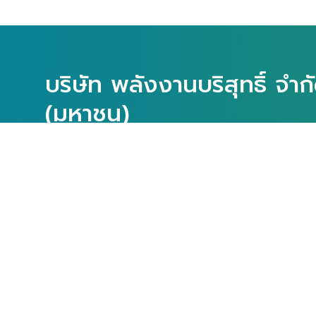
บริษัท พลังงานบริสุทธิ์ จำก
(มหาชน)
เลขที่ 89 อาคารเอไอเอ แคปปิตอล เซ็นเตอร์ ชั้น 16
ถนนรัชดาภิเษก แขวงดินแดง เขตดินแดง กรุงเทพมหา
ติดตามเรา:
Google Map