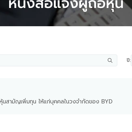
หนังสือแจ้งผู้ถือหุ้น
ปี:
อหุ้นสามัญเพิ่มทุน ให้แก่บุคคลในวงจํากัดของ BYD