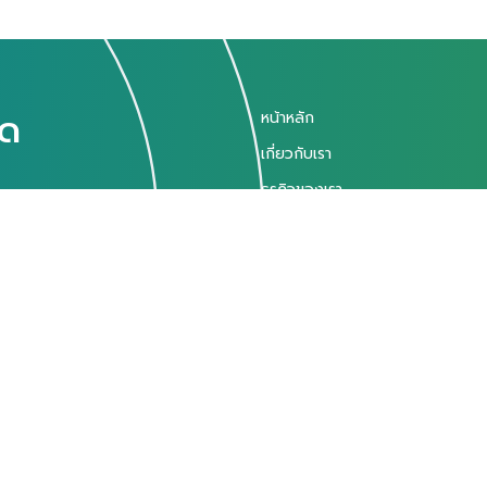
ัด
หน้าหลัก
เกี่ยวกับเรา
ธุรกิจของเรา
การพัฒนาอย่างยั่งยืน
นคร 10400
นักลงทุนสัมพันธ์
© สงวนลิขสิทธิ์ พ.ศ. 2569 บริษัท
ข้อกำหนดและเงื่อนไข
นโยบายการคุ้ม
แผนผังเว็บไซต์