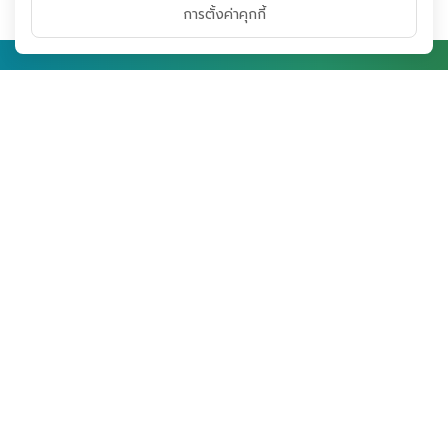
การตั้งค่าคุกกี้
บริษัท พลังงานบริสุทธิ์ จำกัด
(มหาชน)
เลขที่ 89 อาคารเอไอเอ แคปปิตอล เซ็นเตอร์ ชั้น 16
ถนนรัชดาภิเษก แขวงดินแดง เขตดินแดง
กรุงเทพมหานคร 10400
ติดตามเรา:
Google Map
หน้าหลัก