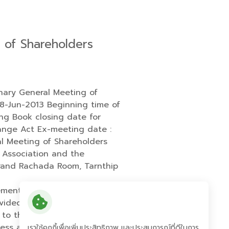
g of Shareholders
inary General Meeting of
28-Jun-2013 Beginning time of
ing Book closing date for
hange Act Ex-meeting date :
al Meeting of Shareholders
f Association and the
Grand Rachada Room, Tarnthip
ncement was prepared and
vided for the purpose of
r to the Stock Exchange of
tness and completeness of any
เราใช้คุกกี้เพื่อเพิ่มประสิทธิภาพ และประสบการณ์ที่ดีในการ