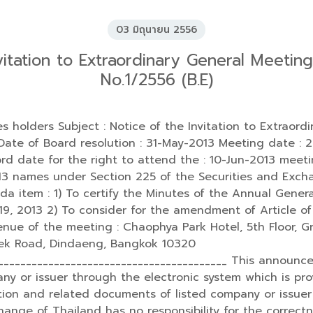
03 มิถุนายน 2556
vitation to Extraordinary General Meetin
No.1/2556 (B.E)
s holders Subject : Notice of the Invitation to Extraord
 Date of Board resolution : 31-May-2013 Meeting date : 
ord date for the right to attend the : 10-Jun-2013 meet
2013 names under Section 225 of the Securities and Exc
da item : 1) To certify the Minutes of the Annual Gener
l 19, 2013 2) To consider for the amendment of Article o
nue of the meeting : Chaophya Park Hotel, 5th Floor, 
sek Road, Dindaeng, Bangkok 10320
__________________________________________ This annou
ny or issuer through the electronic system which is pro
tion and related documents of listed company or issue
hange of Thailand has no responsibility for the correc