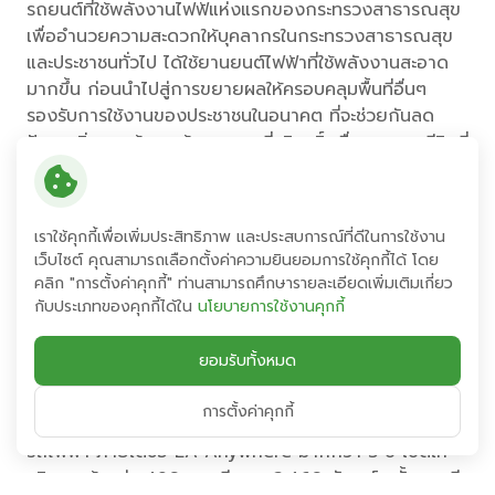
รถยนต์ที่ใช้พลังงานไฟฟ้แห่งแรกของกระทรวงสาธารณสุข
เพื่ออำนวยความสะดวกให้บุคลากรในกระทรวงสาธารณสุข
และประชาชนทั่วไป ได้ใช้ยานยนต์ไฟฟ้าที่ใช้พลังงานสะอาด
มากขึ้น ก่อนนำไปสู่การขยายผลให้ครอบคลุมพื้นที่อื่นๆ
รองรับการใช้งานของประชาชนในอนาคต ที่จะช่วยกันลด
ปัญหาสิ่งแวดล้อม สร้างอากาศที่บริสุทธิ์ เพื่อคุณภาพชีวิตที่
ดีของคนไทยต่อไป” กล่าวปิดท้าย
นายสมโภชน์ อาหุนัย ประธานเจ้าหน้าที่บริหาร กลุ่ม
เราใช้คุกกี้เพื่อเพิ่มประสิทธิภาพ และประสบการณ์ที่ดีในการใช้งาน
บมจ.พลังงานบริสุทธิ์ (EA)
กล่าวว่า “กลุ่มพลังงานบริสุทธิ์
เว็บไซต์ คุณสามารถเลือกตั้งค่าความยินยอมการใช้คุกกี้ได้ โดย
ได้มุ่งมั่นดำเนินธุรกิจ “Green Product” โดยใช้เทคโนโลยี
คลิก "การตั้งค่าคุกกี้" ท่านสามารถศึกษารายละเอียดเพิ่มเติมเกี่ยว
และนวัตกรรมพลังงานสะอาด มากกว่า 15 ปี ทั้งด้าน
กับประเภทของคุกกี้ได้ใน
นโยบายการใช้งานคุกกี้
พลังงานทดแทน พลังงานหมุนเวียน และปัจจุบัน EA ซึ่งเป็น
บริษัทไทยบริษัทแรกที่มีการเริ่มต้นพัฒนานวัตกรรมพลังงาน
ยอมรับทั้งหมด
ไฟฟ้าด้วยฝีมือคนไทย ทั้งธุรกิจแบตเตอรี่และยานยนต์ไฟฟ้า
รวมทั้งสถานีชาร์จ ซึ่งเป็นหัวใจสำคัญของยานยนต์ไฟฟ้า
การตั้งค่าคุกกี้
โดยปัจจุบัน EA เป็นผู้นำด้านการให้บริการสถานีชาร์จ
รถไฟฟ้า ภายใต้ชื่อ EA Anywhere มากกว่า 5 ปี เปิดให้
บริการแล้วกว่า 490 สถานี รวม 2,460 หัวชาร์จ ทั้งสถานี