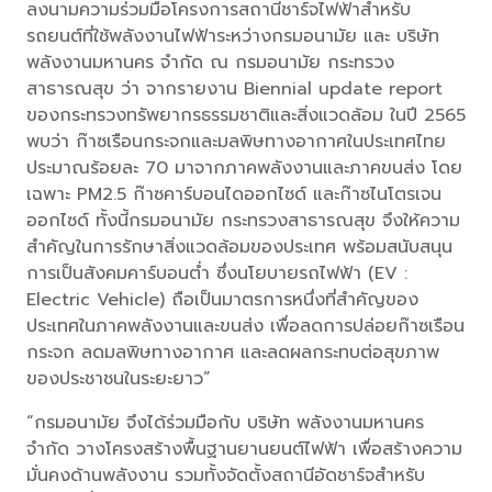
ลงนามความร่วมมือโครงการสถานีชาร์จไฟฟ้าสำหรับ
รถยนต์ที่ใช้พลังงานไฟฟ้าระหว่างกรมอนามัย และ บริษัท
พลังงานมหานคร จำกัด ณ กรมอนามัย กระทรวง
สาธารณสุข ว่า จากรายงาน Biennial update report
ของกระทรวงทรัพยากรธรรมชาติและสิ่งแวดล้อม ในปี 2565
พบว่า ก๊าซเรือนกระจกและมลพิษทางอากาศในประเทศไทย
ประมาณร้อยละ 70 มาจากภาคพลังงานและภาคขนส่ง โดย
เฉพาะ PM2.5 ก๊าซคาร์บอนไดออกไซด์ และก๊าซไนโตรเจน
ออกไซด์ ทั้งนี้กรมอนามัย กระทรวงสาธารณสุข จึงให้ความ
สำคัญในการรักษาสิ่งแวดล้อมของประเทศ พร้อมสนับสนุน
การเป็นสังคมคาร์บอนต่ำ ซึ่งนโยบายรถไฟฟ้า (EV :
Electric Vehicle) ถือเป็นมาตรการหนึ่งที่สำคัญของ
ประเทศในภาคพลังงานและขนส่ง เพื่อลดการปล่อยก๊าซเรือน
กระจก ลดมลพิษทางอากาศ และลดผลกระทบต่อสุขภาพ
ของประชาชนในระยะยาว”
“กรมอนามัย จึงได้ร่วมมือกับ บริษัท พลังงานมหานคร
จำกัด วางโครงสร้างพื้นฐานยานยนต์ไฟฟ้า เพื่อสร้างความ
มั่นคงด้านพลังงาน รวมทั้งจัดตั้งสถานีอัดชาร์จสำหรับ