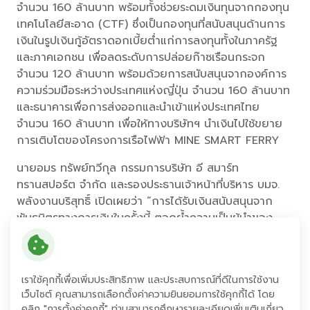
จำนวน 160 ล้านบาท พร้อมทั้งช่วยระดมเงินทุนจากกองทุน
เทคโนโลยีสะอาด (CTF) ซึ่งเป็นกองทุนที่สนับสนุนด้านการ
เงินในรูปเงินกู้อัตราดอกเบี้ยต่ำแก่การลงทุนทั้งในภาครัฐ
และภาคเอกชน เพื่อลดระดับการปล่อยก๊าซเรือนกระจก
จำนวน 120 ล้านบาท พร้อมด้วยการสนับสนุนจากองค์การ
ความร่วมมือระหว่างประเทศแห่งญี่ปุ่น จำนวน 160 ล้านบาท
และธนาคารเพื่อการส่งออกและนำเข้าแห่งประเทศไทย
จำนวน 160 ล้านบาท เพื่อให้ทางบริษัทฯ นำเงินไปใช้ขยาย
การเติบโตของโครงการเรือไฟฟ้า MINE SMART FERRY
นายอมร ทรัพย์ทวีกุล กรรมการบริษัท อี สมาร์ท
ทรานสปอร์ต จำกัด และรองประธานเจ้าหน้าที่บริหาร บมจ.
พลังงานบริสุทธิ์ เปิดเผยว่า “การได้รับเงินสนับสนุนจาก
พันธมิตรทางการเงินในครั้งนี้ ตอกย้ำความเป็นผู้นำของ
กลุ่มบริษัทพลังงานบริสุทธิ์ในด้านนวัตกรรมพลังงานและ
ยานยนต์ไฟฟ้าในประเทศไทยและภูมิภาคเอเชีย โดยบริษัทฯ
จะนำเงินไปลงทุนเพื่อการเติบโตของเรือไฟฟ้า MINE
เราใช้คุกกี้เพื่อเพิ่มประสิทธิภาพ และประสบการณ์ที่ดีในการใช้งาน
SMART FERRY เพื่อเพิ่มประสิทธิภาพการใช้เทคโนโลยีที่
เว็บไซต์ คุณสามารถเลือกตั้งค่าความยินยอมการใช้คุกกี้ได้ โดย
สะอาดและเป็นมิตรต่อสิ่งแวดล้อม และส่งเสริมการเข้าถึง
คลิก "การตั้งค่าคุกกี้" ท่านสามารถศึกษารายละเอียดเพิ่มเติมเกี่ยว