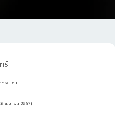
ทร์
่าตอบแทน
ร 26 เมษายน 2567)